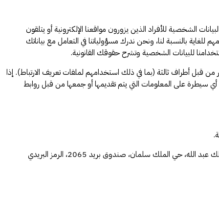
انات الشخصية للأفراد الذين يزورون مواقعنا الإلكترونية أو يتلقون
 للغاية بالنسبة لنا، ونحن ندرك مسؤولياتنا في التعامل مع بياناتك
ستخدامنا للبيانات الشخصية وتشرح حقوقك القانونية.
ر من قبل أطراف ثالثة (بما في ذلك استخدامهم لملفات تعريف الارتباط). إذا
أي سيطرة على المعلومات التي يتم تقديمها أو جمعها من قبل روابط
.
لأغراض تنظيمات حماية البيانات، ستكون شركة جاهز الدولية لتقنية نظم المعلومات، وهي شركة مسجلة في الرياض، المملكة العربية السعودية، طريق الملك عبد الله، حي الملك سلمان، صندوق بريد 2065، الرمز البريدي