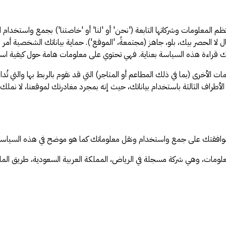
لمعلومات وشركاتها التابعة ('نحن' أو 'لنا' أو 'خاصتنا') بجمع واستخدام البي
 الحصر بيك، بلو، جاهز (مجتمعةً، 'الموقع'). حماية بياناتك الشخصية أمر مهم
جو منك قراءة هذه السياسة بعناية. فهي تحتوي على معلومات هامة حول كيفية ا
الأخرى (بما في ذلك المطاعم أو المتاجر) التي قد نقوم بالربط بها والتي تُدا
طراف الثالثة باستخدام بياناتك، حيث إنه بمجرد مغادرتك لموقعنا، لا نملك 
، موافقتك على جمع واستخدام ونقل معلوماتك كما هو موضح في هذه السياسة