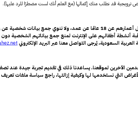
ض ترويجية قد نطلب منك إكمالها (مع العلم أنك لست مضطرًا للرد عليها).
راقبة أنشطة أطفالهم على الإنترنت لمنع جمع بياناتهم الشخصية دون 
لعربية السعودية، يُرجى التواصل معنا عبر البريد الإلكتروني
ahez.net
خدمين الآخرين لموقعنا. يساعدنا ذلك في تقديم تجربة جيدة عند تصف
غراض التي نستخدمها لها وكيفية إزالتها، راجع سياسة ملفات تعريف الا